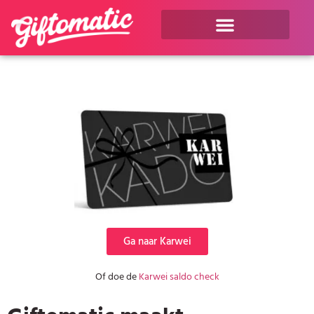
Ga naar Karwei
Of doe de
Karwei saldo check