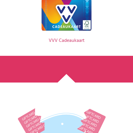
VVV Cadeaukaart