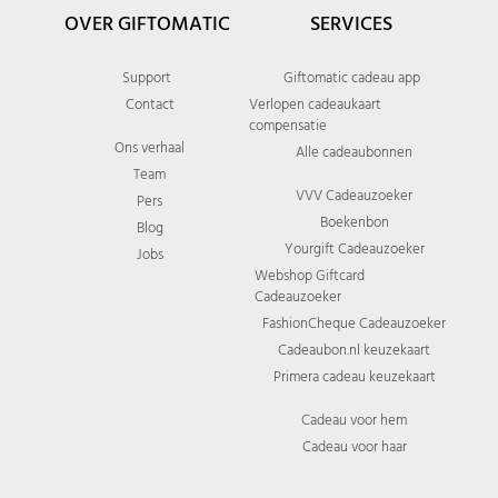
OVER GIFTOMATIC
SERVICES
Support
Giftomatic cadeau app
Contact
Verlopen cadeaukaart
compensatie
Ons verhaal
Alle cadeaubonnen
Team
VVV Cadeauzoeker
Pers
Boekenbon
Blog
Yourgift Cadeauzoeker
Jobs
Webshop Giftcard
Cadeauzoeker
FashionCheque Cadeauzoeker
Cadeaubon.nl keuzekaart
Primera cadeau keuzekaart
Cadeau voor hem
Cadeau voor haar