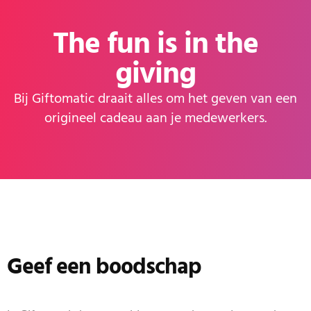
The fun is in the
giving
Bij Giftomatic draait alles om het geven van een
origineel cadeau aan je medewerkers.
Geef een boodschap