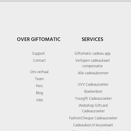
OVER GIFTOMATIC
SERVICES
Support
Giftomatic cadeau app
Contact
Verlopen cadeaukaart
compensatie
Ons verhaal
Alle cadeaubonnen
Team
VVV Cadeauzoeker
Pers
Boekenbon
Blog
Yourgift Cadeauzoeker
Jobs
Webshop Giftcard
Cadeauzoeker
FashionCheque Cadeauzoeker
Cadeaubon.nl keuzekaart