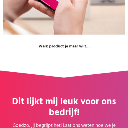
Welk product je maar wilt…
Dit lijkt mij leuk voor ons
bedrijf!
Goedzo, jij begrijpt het! Laat ons weten hoe we je