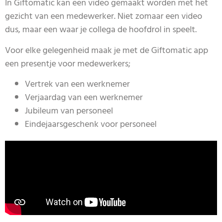
In Giftomatic kan een video gemaakt worden met het
gezicht van een medewerker. Niet zomaar een video
dus, maar een waar je collega de hoofdrol in speelt.
Voor elke gelegenheid maak je met de Giftomatic app
een presentje voor medewerkers;
Vertrek van een werknemer
Verjaardag van een werknemer
Jubileum van personeel
Eindejaarsgeschenk voor personeel