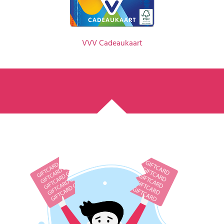
VVV Cadeaukaart