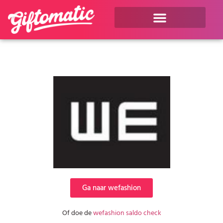
Ga naar wefashion
Of doe de
wefashion saldo check