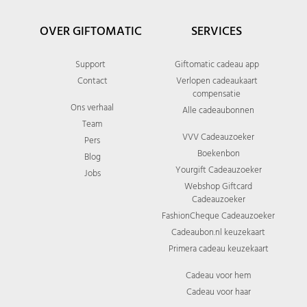
OVER GIFTOMATIC
SERVICES
Support
Giftomatic cadeau app
Contact
Verlopen cadeaukaart
compensatie
Ons verhaal
Alle cadeaubonnen
Team
VVV Cadeauzoeker
Pers
Boekenbon
Blog
Yourgift Cadeauzoeker
Jobs
Webshop Giftcard
Cadeauzoeker
FashionCheque Cadeauzoeker
Cadeaubon.nl keuzekaart
Primera cadeau keuzekaart
Cadeau voor hem
Cadeau voor haar