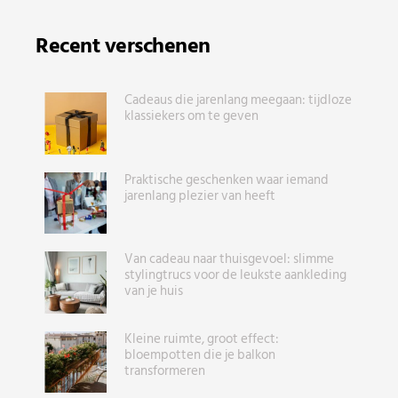
Recent verschenen
Cadeaus die jarenlang meegaan: tijdloze
klassiekers om te geven
Praktische geschenken waar iemand
jarenlang plezier van heeft
Van cadeau naar thuisgevoel: slimme
stylingtrucs voor de leukste aankleding
van je huis
Kleine ruimte, groot effect:
bloempotten die je balkon
transformeren