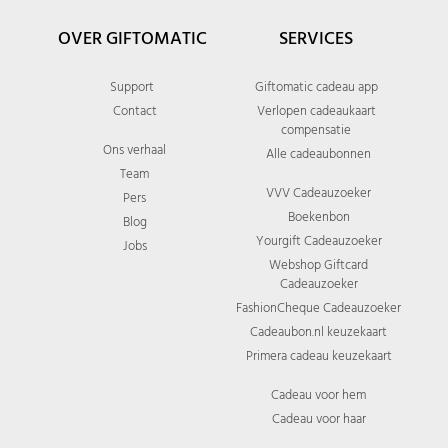
OVER GIFTOMATIC
SERVICES
Support
Giftomatic cadeau app
Contact
Verlopen cadeaukaart
compensatie
Ons verhaal
Alle cadeaubonnen
Team
VVV Cadeauzoeker
Pers
Boekenbon
Blog
Yourgift Cadeauzoeker
Jobs
Webshop Giftcard
Cadeauzoeker
FashionCheque Cadeauzoeker
Cadeaubon.nl keuzekaart
Primera cadeau keuzekaart
Cadeau voor hem
Cadeau voor haar