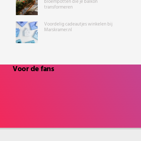
bloempotten die je balkon
transformeren
Voordelig cadeautjes winkelen bij
Marskramer.nl
Voor de fans