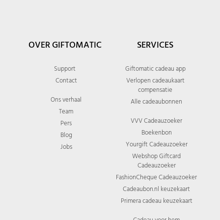
OVER GIFTOMATIC
SERVICES
Support
Giftomatic cadeau app
Contact
Verlopen cadeaukaart
compensatie
Ons verhaal
Alle cadeaubonnen
Team
VVV Cadeauzoeker
Pers
Boekenbon
Blog
Yourgift Cadeauzoeker
Jobs
Webshop Giftcard
Cadeauzoeker
FashionCheque Cadeauzoeker
Cadeaubon.nl keuzekaart
Primera cadeau keuzekaart