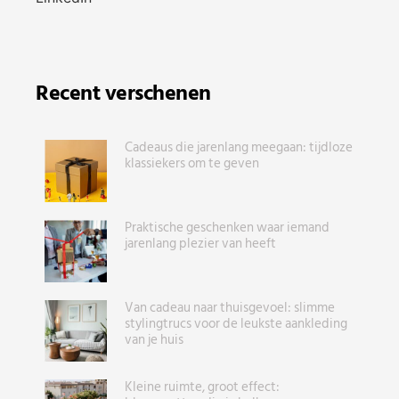
Recent verschenen
Cadeaus die jarenlang meegaan: tijdloze
klassiekers om te geven
Praktische geschenken waar iemand
jarenlang plezier van heeft
Van cadeau naar thuisgevoel: slimme
stylingtrucs voor de leukste aankleding
van je huis
Kleine ruimte, groot effect: