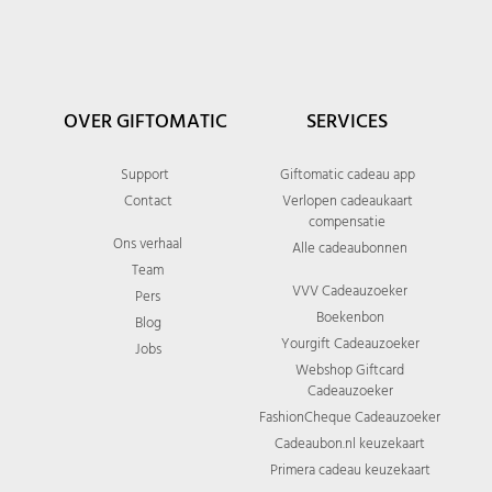
OVER GIFTOMATIC
SERVICES
Support
Giftomatic cadeau app
Contact
Verlopen cadeaukaart
compensatie
Ons verhaal
Alle cadeaubonnen
Team
VVV Cadeauzoeker
Pers
Boekenbon
Blog
Yourgift Cadeauzoeker
Jobs
Webshop Giftcard
Cadeauzoeker
FashionCheque Cadeauzoeker
Cadeaubon.nl keuzekaart
Primera cadeau keuzekaart