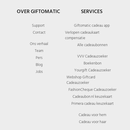
OVER GIFTOMATIC
SERVICES
Support
Giftomatic cadeau app
Contact
Verlopen cadeaukaart
compensatie
Ons verhaal
Alle cadeaubonnen
Team
VVV Cadeauzoeker
Pers
Boekenbon
Blog
Yourgift Cadeauzoeker
Jobs
Webshop Giftcard
Cadeauzoeker
FashionCheque Cadeauzoeker
Cadeaubon.nl keuzekaart
Primera cadeau keuzekaart
Cadeau voor hem
Cadeau voor haar