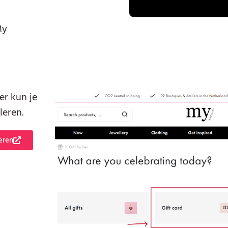
My
er kun je
leren.
eren