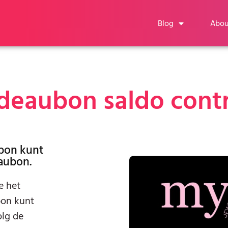
Blog
Abou
deaubon saldo cont
ubon kunt
aubon.
e het
bon kunt
olg de