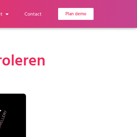
t
Contact
Plan demo
roleren