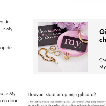
en de
n je My
 op de
nu je My
eren door