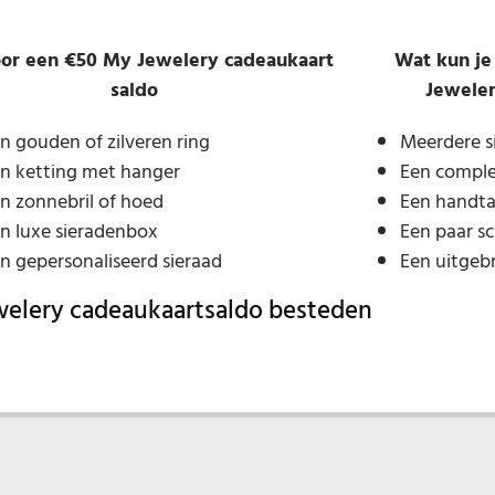
oor een €50 My Jewelery cadeaukaart
Wat kun je
saldo
Jeweler
n gouden of zilveren ring
Meerdere si
n ketting met hanger
Een complet
n zonnebril of hoed
Een handtas
n luxe sieradenbox
Een paar s
n gepersonaliseerd sieraad
Een uitgebr
welery cadeaukaartsaldo besteden