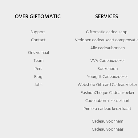
OVER GIFTOMATIC
SERVICES
Support
Giftomatic cadeau app
Contact
Verlopen cadeaukaart compensati
Alle cadeaubonnen
Ons verhaal
Team
VVV Cadeauzoeker
Pers
Boekenbon
Blog
Yourgift Cadeauzoeker
Jobs
Webshop Giftcard Cadeauzoeker
FashionCheque Cadeauzoeker
Cadeaubon.nl keuzekaart
Primera cadeau keuzekaart
Cadeau voor hem
Cadeau voor haar