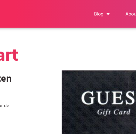
Blog
Abou
art
ten
ar de