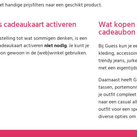
 handige prijsfilters naar een geschikt product.
 cadeaukaart activeren
Wat kopen 
cadeaubon
stelling tot wat sommigen denken, is een
adeaukaart activeren
niet nodig
. Je kunt je
Bij Guess kun je 
on gewoon in de (web)winkel gebruiken.
kleding, accessoi
trendy jeans, jurk
met een eigentijds
Daarnaast heeft G
tassen, portemonn
je outfit compleet
naar een casual al
outfit voor een sp
diverse opties om j