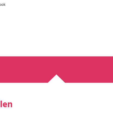
 ook
len