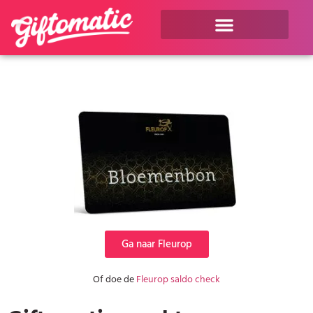
Ga naar Fleurop
Of doe de
Fleurop saldo check