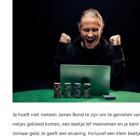
Je hoeft niet meteen James Bond te zijn om te genieten v
netjes gekleed komen, een beetje lef meenemen en je bent ‘g
zomaar geld. Je geeft een ervaring. Inclusief een klein be