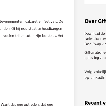
Over Gif
tevenementen, cabaret en festivals. De
onden. Of hij nou staat te headbangen
Download de
 voelen trillen tot in zijn borstkas. Het
cadeaukaarten
Face-Swap vi
Giftomatic he
oplossing voo
Volg zakeli
op LinkedIn
Recent 
n. Want dat ene optreden, dat ene