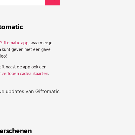
tomatic
Giftomatic app
, waarmee je
 kunt geven met een gave
deo!
eft naast de app ook een
r
verlopen cadeaukaarten
.
jke updates van Giftomatic
verschenen