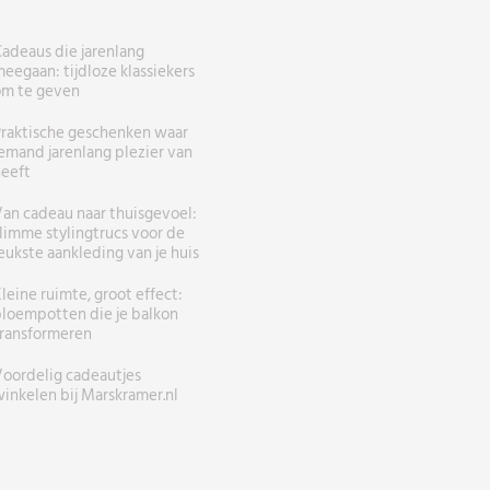
adeaus die jarenlang
eegaan: tijdloze klassiekers
om te geven
raktische geschenken waar
emand jarenlang plezier van
eeft
an cadeau naar thuisgevoel:
limme stylingtrucs voor de
eukste aankleding van je huis
leine ruimte, groot effect:
loempotten die je balkon
ransformeren
oordelig cadeautjes
inkelen bij Marskramer.nl