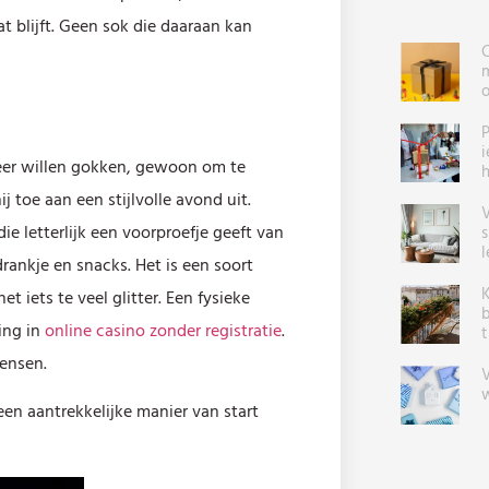
blijft. Geen sok die daaraan kan
C
m
P
i
keer willen gokken, gewoon om te
h
ij toe aan een stijlvolle avond uit.
V
ie letterlijk een voorproefje geeft van
s
l
rankje en snacks. Het is een soort
K
 iets te veel glitter. Een fysieke
b
ing in
online casino zonder registratie
.
t
mensen.
V
w
en aantrekkelijke manier van start