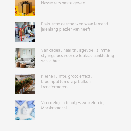
klassiekers om te geven
Praktische geschenken waar iemand
jarenlang plezier van heeft
Van cadeau naar thuisgevoel: slimme
stylingtrucs voor de leukste aankleding
van je huis
Kleine ruimte, groot effect:
bloempotten die je balkon
transformeren
Voordelig cadeautjes winkelen bij
Marskramer.nl