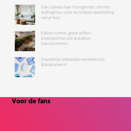
Van cadeau naar thuisgevoel: slimme
stylingtrucs voor de leukste aankleding
van je huis
Kleine ruimte, groot effect:
bloempotten die je balkon
transformeren
Voordelig cadeautjes winkelen bij
Marskramer.nl
Voor de fans